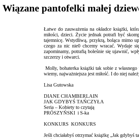
Wiązane pantofelki małej dziew
Łatwe do zauważenia na okładce książki, która
miłości, dzieci. Życie jednak potrafi być sko
tajemnicę. Wstydliwą, przykrą, boląca mimo u
czego za nic nie0 chcemy wracać. Wydaje się
zapominamy, potrafią boleśnie się ujawnić, wpł
szczerzy i otwarci.
Molly, bohaterka książki tak sobie z własnego 
wiemy, najważniejsza jest miłość. I do niej nale
Lisa Gutowska
DIANE CHAMBERLAIN
JAK GDYBYŚ TAŃCZYŁA
Seria – Kobiety to czytają
PRÓSZYŃSKI i S-ka
KONKURS KONKURS
Jeśli chciałabyś otrzymać książkę „Jak gdybyś