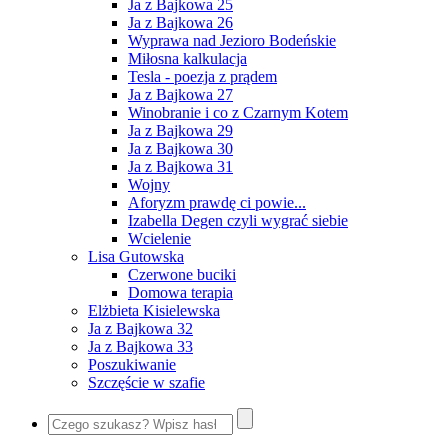
Ja z Bajkowa 25
Ja z Bajkowa 26
Wyprawa nad Jezioro Bodeńskie
Miłosna kalkulacja
Tesla - poezja z prądem
Ja z Bajkowa 27
Winobranie i co z Czarnym Kotem
Ja z Bajkowa 29
Ja z Bajkowa 30
Ja z Bajkowa 31
Wojny
Aforyzm prawdę ci powie...
Izabella Degen czyli wygrać siebie
Wcielenie
Lisa Gutowska
Czerwone buciki
Domowa terapia
Elżbieta Kisielewska
Ja z Bajkowa 32
Ja z Bajkowa 33
Poszukiwanie
Szczęście w szafie