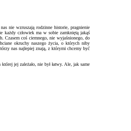
as nie wzruszają rodzinne historie, pragnienie
awie każdy człowiek ma w sobie zamkniętą jakąś
ch. Czasem coś ciemnego, nie wyjaśnionego, do
hciane okruchy naszego życia, o których niby
tórzy nas najlepiej znają, z którymi chcemy być
órej jej zależało, nie był łatwy. Ale, jak same