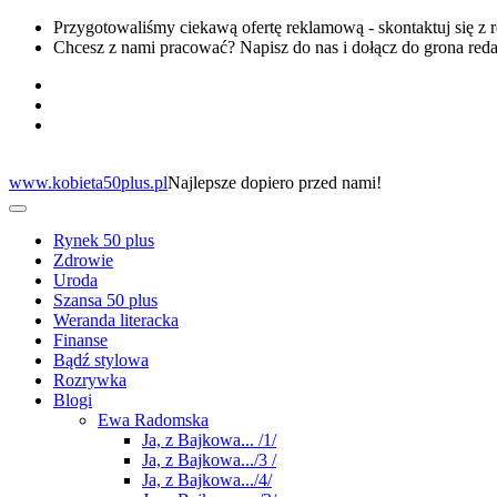
Przygotowaliśmy ciekawą ofertę reklamową - skontaktuj się z 
Chcesz z nami pracować? Napisz do nas i dołącz do grona red
www.kobieta50plus.pl
Najlepsze dopiero przed nami!
Rynek 50 plus
Zdrowie
Uroda
Szansa 50 plus
Weranda literacka
Finanse
Bądź stylowa
Rozrywka
Blogi
Ewa Radomska
Ja, z Bajkowa... /1/
Ja, z Bajkowa.../3 /
Ja, z Bajkowa.../4/