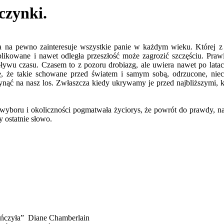
czynki.
 na pewno zainteresuje wszystkie panie w każdym wieku. Której z n
mplikowane i nawet odległa przeszłość może zagrozić szczęściu. Pr
pływu czasu. Czasem to z pozoru drobiazg, ale uwiera nawet po lata
, że takie schowane przed światem i samym sobą, odrzucone, niec
ynąć na nasz los. Zwłaszcza kiedy ukrywamy je przed najbliższymi, k
wyboru i okoliczności pogmatwała życiorys, że powrót do prawdy, na kt
ży ostatnie słowo.
 tańczyła” Diane Chamberlain