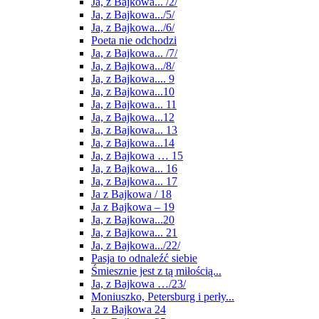
Ja, z Bajkowa... /2/
Ja, z Bajkowa.../5/
Ja, z Bajkowa.../6/
Poeta nie odchodzi
Ja, z Bajkowa... /7/
Ja, z Bajkowa.../8/
Ja, z Bajkowa.... 9
Ja, z Bajkowa...10
Ja, z Bajkowa... 11
Ja, z Bajkowa...12
Ja, z Bajkowa... 13
Ja, z Bajkowa...14
Ja, z Bajkowa … 15
Ja, z Bajkowa... 16
Ja, z Bajkowa... 17
Ja z Bajkowa / 18
Ja z Bajkowa – 19
Ja, z Bajkowa...20
Ja, z Bajkowa... 21
Ja, z Bajkowa.../22/
Pasja to odnaleźć siebie
Śmiesznie jest z tą miłością...
Ja, z Bajkowa …/23/
Moniuszko, Petersburg i perły...
Ja z Bajkowa 24