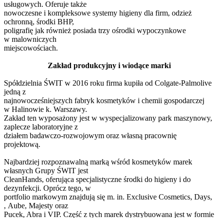
usługowych. Oferuje także
nowoczesne i kompleksowe systemy higieny dla firm, odzież
ochronną, środki BHP,
poligrafię jak również posiada trzy ośrodki wypoczynkowe
w malowniczych
miejscowościach.
Zakład produkcyjny i wiodące marki
Spółdzielnia ŚWIT w 2016 roku firma kupiła od Colgate-Palmolive
jedną z
najnowocześniejszych fabryk kosmetyków i chemii gospodarczej
w Halinowie k. Warszawy.
Zakład ten wyposażony jest w wyspecjalizowany park maszynowy,
zaplecze laboratoryjne z
działem badawczo-rozwojowym oraz własną pracownię
projektową.
Najbardziej rozpoznawalną marką wśród kosmetyków marek
własnych Grupy ŚWIT jest
CleanHands, oferująca specjalistyczne środki do higieny i do
dezynfekcji. Oprócz tego, w
portfolio markowym znajdują się m. in. Exclusive Cosmetics, Days,
, Aube, Majesty oraz
Pucek, Abra i VIP. Część z tych marek dystrybuowana jest w formie