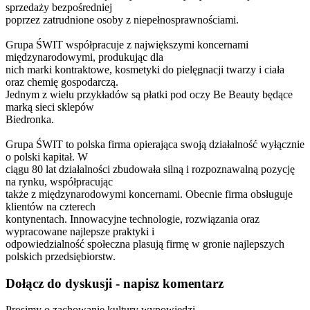
sprzedaży bezpośredniej
poprzez zatrudnione osoby z niepełnosprawnościami.
Grupa ŚWIT współpracuje z największymi koncernami
międzynarodowymi, produkując dla
nich marki kontraktowe, kosmetyki do pielęgnacji twarzy i ciała
oraz chemię gospodarczą.
Jednym z wielu przykładów są płatki pod oczy Be Beauty będące
marką sieci sklepów
Biedronka.
Grupa ŚWIT to polska firma opierająca swoją działalność wyłącznie
o polski kapitał. W
ciągu 80 lat działalności zbudowała silną i rozpoznawalną pozycję
na rynku, współpracując
także z międzynarodowymi koncernami. Obecnie firma obsługuje
klientów na czterech
kontynentach. Innowacyjne technologie, rozwiązania oraz
wypracowane najlepsze praktyki i
odpowiedzialność społeczna plasują firmę w gronie najlepszych
polskich przedsiębiorstw.
Dołącz do dyskusji - napisz komentarz
Prosimy o zachowanie kultury wypowiedzi.