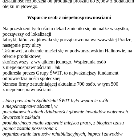
działalność rozpoczęła od produkcji proszku do zębów z dodatkiem
olejku miętowego.
Wsparcie osób z niepełnosprawnościami
Na przestrzeni tych ośmiu dekad zmieniło się niemalże wszystko,
począwszy od lokalizacji
fabryki, która znajdowała się początkowo na warszawskiej Pradze,
następnie przy ulicy
Taśmowej, a obecnie mieści się w podwarszawskim Halinowie, na
ofercie produktowej
skończywszy, z wyjątkiem jednego. Wspierania osób
z niepełnosprawnościami. Jak
podkreśla prezes Grupy ŚWIT, to najważniejszy fundament
odpowiedzialności społecznej
biznesu firmy zatrudniającej aktualnie 700 osób, w tym 500
z niepełnosprawnościami.
-
Ideą powstania Spółdzielni ŚWIT było wsparcie osób
z niepełnosprawnościami, w
początkowych latach działalności głównie inwalidów wojennych.
Stworzenie zakładu
produkcyjnego miało zapewnić miejsca pracy, z biegiem czasu
pomoc została poszerzona o
organizowanie turnusów rehabilitacyjnych, imprez i zawodów