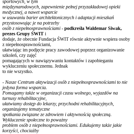
sportowych, w tym
międzynarodowych, zapewnienie pełnej przyzakładowej opieki
medycznej, a nawet wsparcie
w usuwaniu barier architektonicznych i adaptacji mieszkań
przystosowując je na potrzeby
osób z niepełnosprawnościami
-
podkreśla Waldemar Siwak,
prezes Grupy ŚWIT
i
dodaje, że obecnie Fundacja ŚWIT równie aktywnie wspiera osoby
z niepełnosprawnościami,
ułatwiając im podjęcie pracy zawodowej poprzez organizowanie
szkoleń, czy zajęć
pomagających w nawiązywaniu kontaktów i zapobieganiu
wykluczeniu społecznemu. Jednak
to nie wszystko.
-
Nasze Centrum aktywizacji osób z niepełnosprawnościami to nie
jedyna forma wsparcia.
Pomagamy także w organizacji czasu wolnego, wyjazdów na
turnusy rehabilitacyjne,
ułatwiamy dostęp do lekarzy, przychodni rehabilitacyjnych,
organizujemy tematyczne
spotkania związane ze zdrowiem i aktywnością społeczną.
Wykluczenie społeczne to poważny
problem osób z niepełnosprawnościami. Edukujemy także jakie
korzyści, chociażby