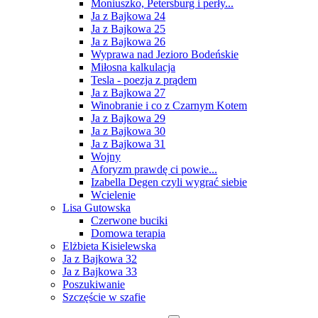
Moniuszko, Petersburg i perły...
Ja z Bajkowa 24
Ja z Bajkowa 25
Ja z Bajkowa 26
Wyprawa nad Jezioro Bodeńskie
Miłosna kalkulacja
Tesla - poezja z prądem
Ja z Bajkowa 27
Winobranie i co z Czarnym Kotem
Ja z Bajkowa 29
Ja z Bajkowa 30
Ja z Bajkowa 31
Wojny
Aforyzm prawdę ci powie...
Izabella Degen czyli wygrać siebie
Wcielenie
Lisa Gutowska
Czerwone buciki
Domowa terapia
Elżbieta Kisielewska
Ja z Bajkowa 32
Ja z Bajkowa 33
Poszukiwanie
Szczęście w szafie