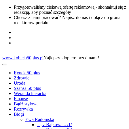
Przygotowaliśmy ciekawą ofertę reklamową - skontaktuj się z
redakcją, aby poznać szczegóły
Chcesz z nami pracować? Napisz do nas i dołącz do grona
redaktorów portalu
www.kobieta50plus.pl
Najlepsze dopiero przed nami!
Rynek 50 plus
Zdrowie
Uroda
Szansa 50 plus
Weranda literacka
Finanse
Bądź stylowa
Rozrywka
Blogi
Ewa Radomska
Ja, z Bajkowa... /1/