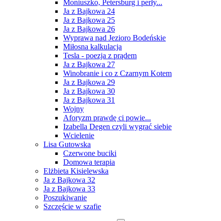
Moniuszko, Petersburg i perły...
Ja z Bajkowa 24
Ja z Bajkowa 25
Ja z Bajkowa 26
Wyprawa nad Jezioro Bodeńskie
Miłosna kalkulacja
Tesla - poezja z prądem
Ja z Bajkowa 27
Winobranie i co z Czarnym Kotem
Ja z Bajkowa 29
Ja z Bajkowa 30
Ja z Bajkowa 31
Wojny
Aforyzm prawdę ci powie...
Izabella Degen czyli wygrać siebie
Wcielenie
Lisa Gutowska
Czerwone buciki
Domowa terapia
Elżbieta Kisielewska
Ja z Bajkowa 32
Ja z Bajkowa 33
Poszukiwanie
Szczęście w szafie