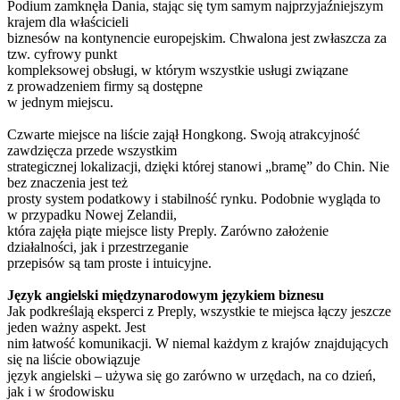
Podium zamknęła Dania, stając się tym samym najprzyjaźniejszym
krajem dla właścicieli
biznesów na kontynencie europejskim. Chwalona jest zwłaszcza za
tzw. cyfrowy punkt
kompleksowej obsługi, w którym wszystkie usługi związane
z prowadzeniem firmy są dostępne
w jednym miejscu.
Czwarte miejsce na liście zajął Hongkong. Swoją atrakcyjność
zawdzięcza przede wszystkim
strategicznej lokalizacji, dzięki której stanowi „bramę” do Chin. Nie
bez znaczenia jest też
prosty system podatkowy i stabilność rynku. Podobnie wygląda to
w przypadku Nowej Zelandii,
która zajęła piąte miejsce listy Preply. Zarówno założenie
działalności, jak i przestrzeganie
przepisów są tam proste i intuicyjne.
Język angielski międzynarodowym językiem biznesu
Jak podkreślają eksperci z Preply, wszystkie te miejsca łączy jeszcze
jeden ważny aspekt. Jest
nim łatwość komunikacji. W niemal każdym z krajów znajdujących
się na liście obowiązuje
język angielski – używa się go zarówno w urzędach, na co dzień,
jak i w środowisku