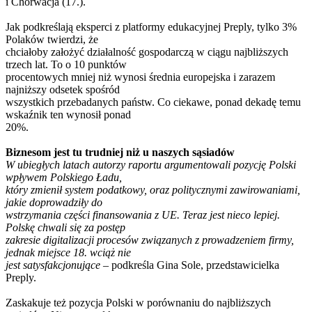
i Chorwacja (17.).
Jak podkreślają eksperci z platformy edukacyjnej Preply, tylko 3%
Polaków twierdzi, że
chciałoby założyć działalność gospodarczą w ciągu najbliższych
trzech lat. To o 10 punktów
procentowych mniej niż wynosi średnia europejska i zarazem
najniższy odsetek spośród
wszystkich przebadanych państw. Co ciekawe, ponad dekadę temu
wskaźnik ten wynosił ponad
20%.
Biznesom jest tu trudniej niż u naszych sąsiadów
W ubiegłych latach autorzy raportu argumentowali pozycję Polski
wpływem Polskiego Ładu,
który zmienił system podatkowy, oraz politycznymi zawirowaniami,
jakie doprowadziły do
wstrzymania części finansowania z UE. Teraz jest nieco lepiej.
Polskę chwali się za postęp
zakresie digitalizacji procesów związanych z prowadzeniem firmy,
jednak miejsce 18. wciąż nie
jest satysfakcjonujące
– podkreśla Gina Sole, przedstawicielka
Preply.
Zaskakuje też pozycja Polski w porównaniu do najbliższych