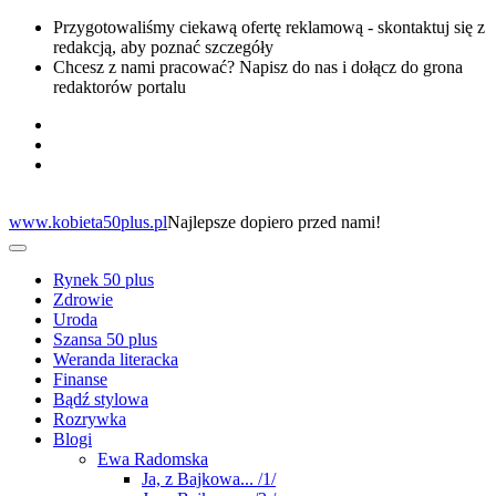
Przygotowaliśmy ciekawą ofertę reklamową - skontaktuj się z
redakcją, aby poznać szczegóły
Chcesz z nami pracować? Napisz do nas i dołącz do grona
redaktorów portalu
www.kobieta50plus.pl
Najlepsze dopiero przed nami!
Rynek 50 plus
Zdrowie
Uroda
Szansa 50 plus
Weranda literacka
Finanse
Bądź stylowa
Rozrywka
Blogi
Ewa Radomska
Ja, z Bajkowa... /1/