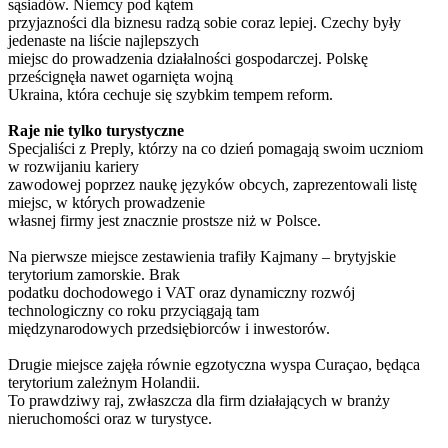
sąsiadów. Niemcy pod kątem
przyjazności dla biznesu radzą sobie coraz lepiej. Czechy były
jedenaste na liście najlepszych
miejsc do prowadzenia działalności gospodarczej. Polskę
prześcignęła nawet ogarnięta wojną
Ukraina, która cechuje się szybkim tempem reform.
Raje nie tylko turystyczne
Specjaliści z Preply, którzy na co dzień pomagają swoim uczniom
w rozwijaniu kariery
zawodowej poprzez naukę języków obcych, zaprezentowali listę
miejsc, w których prowadzenie
własnej firmy jest znacznie prostsze niż w Polsce.
Na pierwsze miejsce zestawienia trafiły Kajmany – brytyjskie
terytorium zamorskie. Brak
podatku dochodowego i VAT oraz dynamiczny rozwój
technologiczny co roku przyciągają tam
międzynarodowych przedsiębiorców i inwestorów.
Drugie miejsce zajęła równie egzotyczna wyspa Curaçao, będąca
terytorium zależnym Holandii.
To prawdziwy raj, zwłaszcza dla firm działających w branży
nieruchomości oraz w turystyce.