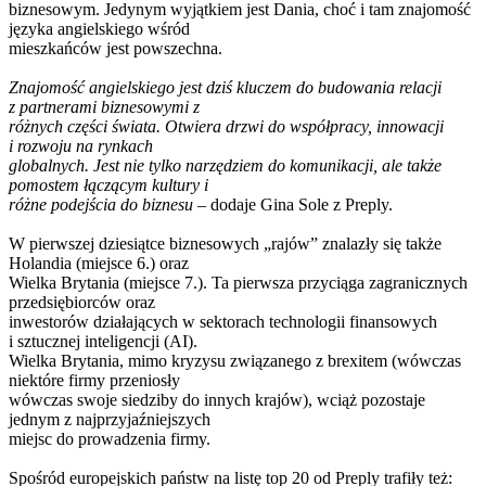
biznesowym. Jedynym wyjątkiem jest Dania, choć i tam znajomość
języka angielskiego wśród
mieszkańców jest powszechna.
Znajomość angielskiego jest dziś kluczem do budowania relacji
z partnerami biznesowymi z
różnych części świata. Otwiera drzwi do współpracy, innowacji
i rozwoju na rynkach
globalnych. Jest nie tylko narzędziem do komunikacji, ale także
pomostem łączącym kultury i
różne podejścia do biznesu
– dodaje Gina Sole z Preply.
W pierwszej dziesiątce biznesowych „rajów” znalazły się także
Holandia (miejsce 6.) oraz
Wielka Brytania (miejsce 7.). Ta pierwsza przyciąga zagranicznych
przedsiębiorców oraz
inwestorów działających w sektorach technologii finansowych
i sztucznej inteligencji (AI).
Wielka Brytania, mimo kryzysu związanego z brexitem (wówczas
niektóre firmy przeniosły
wówczas swoje siedziby do innych krajów), wciąż pozostaje
jednym z najprzyjaźniejszych
miejsc do prowadzenia firmy.
Spośród europejskich państw na listę top 20 od Preply trafiły też: