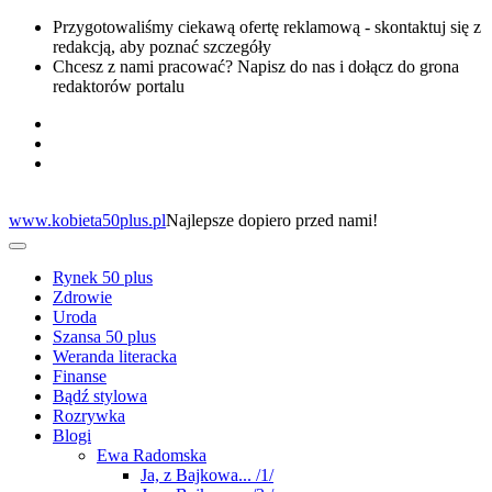
Przygotowaliśmy ciekawą ofertę reklamową - skontaktuj się z
redakcją, aby poznać szczegóły
Chcesz z nami pracować? Napisz do nas i dołącz do grona
redaktorów portalu
www.kobieta50plus.pl
Najlepsze dopiero przed nami!
Rynek 50 plus
Zdrowie
Uroda
Szansa 50 plus
Weranda literacka
Finanse
Bądź stylowa
Rozrywka
Blogi
Ewa Radomska
Ja, z Bajkowa... /1/