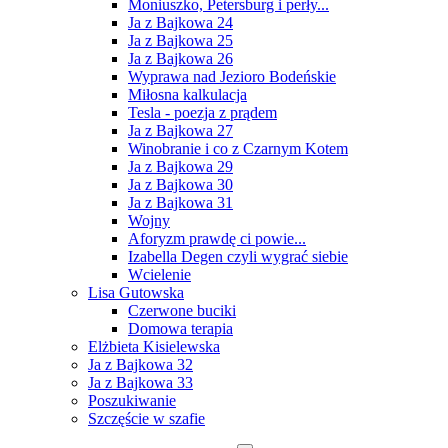
Moniuszko, Petersburg i perły...
Ja z Bajkowa 24
Ja z Bajkowa 25
Ja z Bajkowa 26
Wyprawa nad Jezioro Bodeńskie
Miłosna kalkulacja
Tesla - poezja z prądem
Ja z Bajkowa 27
Winobranie i co z Czarnym Kotem
Ja z Bajkowa 29
Ja z Bajkowa 30
Ja z Bajkowa 31
Wojny
Aforyzm prawdę ci powie...
Izabella Degen czyli wygrać siebie
Wcielenie
Lisa Gutowska
Czerwone buciki
Domowa terapia
Elżbieta Kisielewska
Ja z Bajkowa 32
Ja z Bajkowa 33
Poszukiwanie
Szczęście w szafie